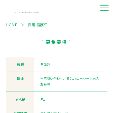
HOME
採用-看護師-
［ 募集要項 ］
職 種
看護師
賃 金
当院問い合わせ、又はハローワーク求人
票参照
求人数
3名