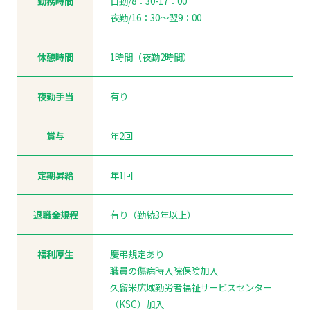
勤務時間
日勤/8：30-17：00
夜勤/16：30～翌9：00
休憩時間
1時間（夜勤2時間）
夜勤手当
有り
賞与
年2回
定期昇給
年1回
退職金規程
有り（勤続3年以上）
福利厚生
慶弔規定あり
職員の傷病時入院保険加入
久留米広域勤労者福祉サービスセンター
（KSC）加入